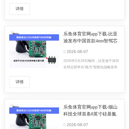
外发布，明确2026-2030年发展目标
与产业布局。《纲要》提出总体发展
详情
目标：到2030年，深圳地区生产总值
突破5万亿元，年均增速力争保持5%
以上，全社会研发投入强度提升至
7%，战略性新兴产业增加值超2.3万
乐鱼体育官网app下载-比亚
亿元，先进制造业、高技术制造业增
迪发布中国首款4nm智驾芯
加值占规上工业比重分别超70%、
片璇玑A3 已规模化量产
60%。《纲要》在总结现有产业基础
2026-08-07
时指出，“十四五
2026年5月28日晚间，比亚迪于深圳
全球总部举办“敢为”智能化战略发布
会，正式推出自研中国首款4nm制程
车规级智驾芯片——璇玑A3，并宣布
详情
该芯片已开启规模化量产。红星新
闻、新浪科技、易车等权威媒体同步
报道。据官方披露，璇玑A3为比亚迪
第567款车规级芯片，采用车规级4纳
乐鱼体育官网app下载-烟山
米制程工艺，搭载16核CPU，带宽
科技全球首条8英寸硅基氮
273GB/s，DMIPS达420K，最高功
化镓MicroLED IDM量产线
能
2026-08-07
德清投产