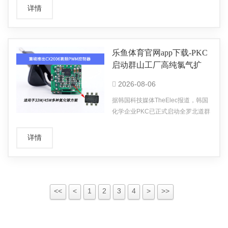
虑出售半导体芯片材料制造商JSR。
详情
相关信息尚未公开披露，知情人士拒
绝具名。JIC为日本政府背景投资基
金，2024年4月完成对JSR私有化收
购，交易对价约60亿美元，并推动其
乐鱼体育官网app下载-PKC
从东京证券交易所退市。JIC初始规
启动群山工厂高纯氯气扩
划是以JSR为平台，推动日本半导体
产，产能提升50%配套三星
材料行业整合；当前受AI投资热潮带
2026-08-06
需求
动，芯片供应链企业估值走高
据韩国科技媒体TheElec报道，韩国
化学企业PKC已正式启动全罗北道群
山工厂半导体级高纯氯气（Cl₂）产
能扩建工程，整体产能提升50%。本
详情
次投资规模达数百亿韩元，系事先与
三星电子协商后确定。扩产完成后，
群山工厂高纯氯气年产能将由当前
1400-1500吨，提升至2100-2200
吨。PKC相关负责人确认该扩建项
<<
<
1
2
3
4
>
>>
目，称旨在匹配新增业务需求；同时
表示，因未达强制披露标准，公司不
会单独发布公告。此次扩产