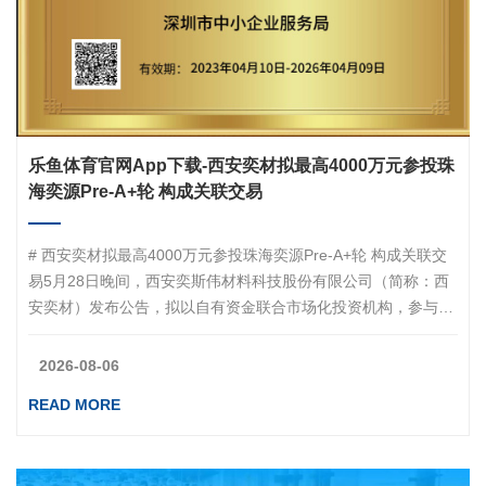
乐鱼体育官网app下载-西安奕材拟最高4000万元参投珠
海奕源Pre‑A+轮 构成关联交易
# 西安奕材拟最高4000万元参投珠海奕源Pre‑A+轮 构成关联交
易5月28日晚间，西安奕斯伟材料科技股份有限公司（简称：西
安奕材）发布公告，拟以自有资金联合市场化投资机构，参与珠
海奕源科技有限公司（简称：珠海奕源）Pre‑A+轮融资，投资金
额不高于4000万元。本次交易构成关联交易，不构成重大资产重
2026-08-06
组。关联关系显示：西安奕材董事王辉过去12个月曾任珠海奕源
READ MORE
董事长、现任董事；公司董事长杨新元自2