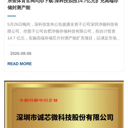
乐鱼体育官网app下载-深科技拟投14.7亿元扩充高端存
储封测产能
5月26日晚间，深科技发布公告披露全资子公司深圳沛顿科技有
限公司、控股子公司合肥沛顿存储科技有限公司，拟合计投资
14.7 亿元，实施高端存储芯片封测产能扩充项目，以满足市场增
长、突破产能瓶颈。项目资金用于购置高端芯片测试机、高精度
晶圆研磨一体机等封测设备，以及厂房改造、配套动力设施建
2026-08-06
设。整体分为深圳、合肥两个子项目推进。深圳沛顿项目总投资
READ MORE
6.4亿元，选址深圳福田现有厂区，无需新增用地；改造1200