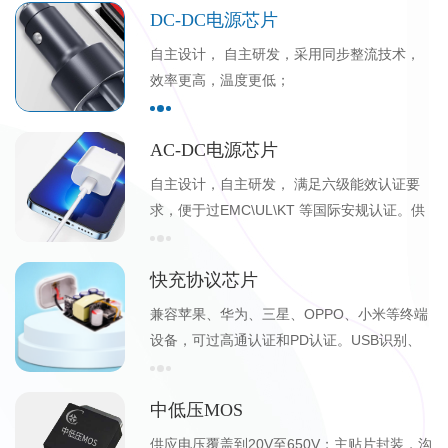
DC-DC电源芯片
自主设计， 自主研发，采用同步整流技术，
效率更高，温度更低；
AC-DC电源芯片
自主设计，自主研发， 满足六级能效认证要
求，便于过EMC\UL\KT 等国际安规认证。供
应AC-DC降压IC/原边、副边反馈电源芯片, 配
套同步整流IC。可提供原理图 BOM 变压器参
快充协议芯片
数等参考资料。
兼容苹果、华为、三星、OPPO、小米等终端
设备，可过高通认证和PD认证。USB识别、
QC、PD单C口及（A+C）双口协议原厂现货
供应。
中低压MOS
供应电压覆盖到20V至650V；主贴片封装，沟