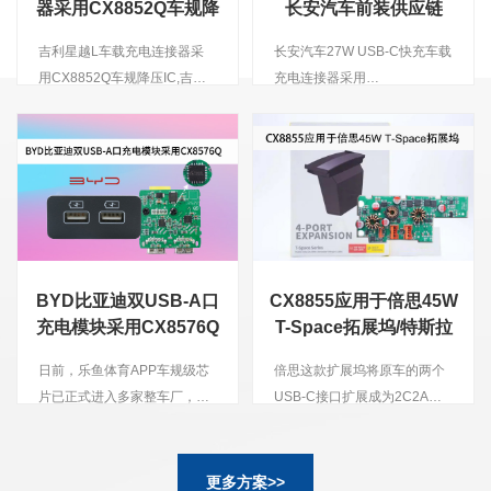
器采用CX8852Q车规降
长安汽车前装供应链
档位，且支持PPS快充，可满
压IC
足苹果手机、安卓手机和平板
吉利星越L车载充电连接器采
长安汽车27W USB-C快充车载
电脑等充电需求，整体兼容性
用CX8852Q车规降压IC,吉利
充电连接器采用
很好。
前装车充为双USB-A口设计，
CX8576Q+CX2919Q整体解
双口输出性能完全相同，支持
决方案。乐鱼体育车规级
功率盲插，无论插哪个接口使
CX8576Q+CX2919Q全套方
用都能获得相同的快充体验，
案打入主流车企长安汽车前装
日常使用方
供应链。
便。 &amp;amp;amp;lt;br/&amp;amp;amp;gt;
吉利星越L双USB-A口车载充
电连接器电源采用CX8852Q，
BYD比亚迪双USB-A口
CX8855应用于倍思45W
降压为USB-A口输出。这是一
充电模块采用CX8576Q
T-Space拓展坞/特斯拉
款符合车规级AEC-Q100
车规芯片
Model3/Y专用
Grade2等级，输入耐压40V，
日前，乐鱼体育APP车规级芯
倍思这款扩展坞将原车的两个
并且能够实现精准恒压恒流以
片已正式进入多家整车厂，
USB-C接口扩展成为2C2A输
及支持双路恒流的降压型DC-
如：BYD、长安、吉利、极
出，其中一个USB-C接口支持
DC转接器。内置20mΩ High-
氪、奇瑞、问界汽车等主流汽
45W功率输出。该款扩展坞便
side NMOS以及20mΩ Low-
车品牌。
于为笔记本电脑充电，使用非
更多方案>>