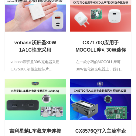
&amp;amp;amp;amp;amp;amp;amp;amp;amp;amp;amp;amp;amp;lt;br/&am
步整流CX7538D和协议芯片
插头上面的一端是USB接口，
CX2919C组成了极具市场竞争
我们可以直接连接自己的手机
优势的一款30W单C口快充解
充电线。另一头是一个三孔的
决方案，该方案外围精简、性
插头，是连接电动车电瓶充电
能稳定、高效率、低温升且易
口的。其实就是一个电瓶车充
过认证。<br/>30W单C口快充
vobasn沃班圣30W
CX7170Q应用于
电口转“USB的一个“转接头”，
全套PD方案参考设计模块展
1A1C快充采用
MOCOLL摩可30W迷你
我们不仅可以用来给手机充
示：<br/>一、乐鱼体育30W单
CX7530C+CX7538D
氮化镓充电器
电，也可以用它来给平板电
C方案主要特性：<br/>1 、 输
vobasn沃班圣30W充电器采用
在一款小巧的MOCOLL摩可
脑、笔记本等USB设备充电。
入电压范围
CX7530C初级主控芯片
30W氮化镓充电器上，我们可
&amp;amp;amp;amp;amp;amp;amp;amp;amp;amp;amp;amp;amp;lt;br/&am
90VAC~264VAC<br/>2 、 输
+CX7538X同步整流芯片，两
以清楚地看到主控芯片采用了
为应客户方案需求，今天在这
入待机功耗低于 65mW
颗芯片内部均集成开关管，外
CX7170Q外驱GaN芯片、同
里给大家奉上一款适用于电动
@230VAC<br/>3 、 输出 C 口
围元件精简、是市面上不可多
步整流控制器采用了
车高耐压快充方案
...
得的一款高性价比大功率PD快
CX7601、搭配了CX010N06
&amp;amp;amp;amp;amp;amp;amp;amp;amp;amp;amp;amp;amp;lt;br/&am
充方案。
同步整流MOS管等几颗元器件
我们都知道电动车电瓶的电压
构成了超精简外围、高性能
一般为4...
30W迷你氮化镓整体解决方
案。该款小方块充电器支持
吉利星越L车载充电连接
CX8576Q打入主流车企
30W输出功率，具备20V输出