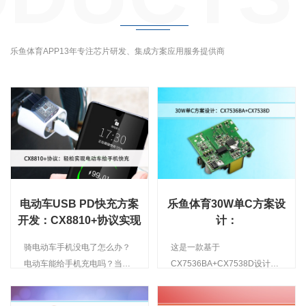
乐鱼体育APP13年专注芯片研发、集成方案应用服务提供商
电动车USB PD快充方案
乐鱼体育30W单C方案设
开发：CX8810+协议实现
计：
电动车给手机快充
CX7536BA+CX7538D
骑电动车手机没电了怎么办？
这是一款基于
电动车能给手机充电吗？当然
CX7536BA+CX7538D设计的
可以！首先你得有这个“电动车
30W单C口PD快充，该方案由
手机充电器”（相当于转接头）
电源主控芯片CX7536BA及同