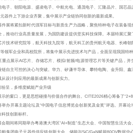
信电子、朝阳电源、盛凌电子、中航光电、通茂电子、汇隆晶片、国芯晶
电子元器件上下游企业齐聚，集中展示产业链协同创新的最新成果。
器件展将紧扣新时代强军目标与新质生产力战略，聚焦特种电子在装备现
全，推动行业高质量发展，为国防建设提供坚实科技保障。本届特展汇聚
芯片技术研究院等，航天科技九院等，航天科工的贵州航天电器、长峰朝
4所等领军企业和高校院所，将集中展示先进技术与产品，全面呈现我国特
重点展示AI芯片、存储芯片、模拟/射频/电源管理芯片等关键产品，并突出R
业链自主可控的决心与突破。华力、矽谦半导体、攀特电陶、金升阳、鑫
域从设计到应用的最新成果与创新实力。
彩纷呈，多维度赋能产业升级
示的窗口，更是思想碰撞与价值合作的舞台。CITE2026精心筹备了“2+
将举办开幕主题论坛及“中国电子信息博览会创新奖及金奖”评选。开幕
业科技创新标杆。
会期间将同期举办粤港澳大湾区“AI+制造”生态大会、中国智慧生活大会
舶集团电子元器件供应链创新大会、储能与SiC/GaN赋能80OV数据