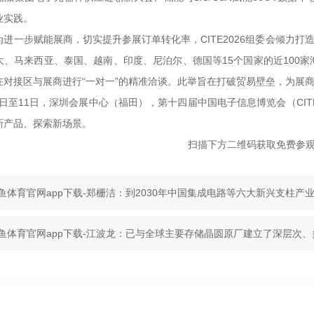
业实践。
进一步赋能展商，切实提升参展订单转化率，CITE2026组委会倾力打
大、马来西亚、泰国、越南、印度、尼泊尔、德国等15个国家的近100
在对接区与展商进行“一对一”的精准洽谈。此举旨在打破贸易壁垒，为展
月9日至11日，深圳会展中心（福田），第十四届中国电子信息博览会（CIT
新产品、探索新场景。
扫描下方二维码获取免费参
鱼体育官网app下载-郑栅洁：到2030年中国集成电路等六大新兴支柱产
鱼体育官网app下载-江波龙：已与全球主要存储晶圆原厂建立了深层次