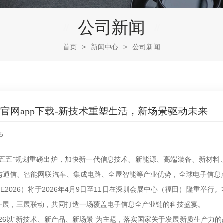
公司新闻
首页
>
新闻中心
>
公司新闻
官网app下载-新技术重塑生活，新场景驱动未来——C
5
十五五”规划重磅出炉，加快新一代信息技术、新能源、高端装备、新材
与通信、智能网联汽车、集成电路、全屋智能等产业优势，全球电子信息
TE2026）将于2026年4月9日至11日在深圳会展中心（福田）隆重举行
件展，三展联动，共同打造一场覆盖电子信息全产业链的科技盛宴。
2026以“新技术、新产品、新场景”为主题，落实国家关于发展新质生产