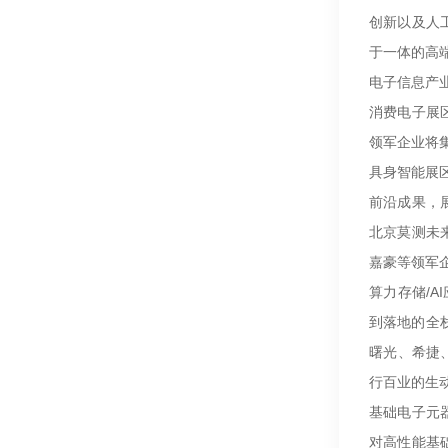
创新以及人
于一体的高
电子信息产
消费电子展
领军企业将
具身智能展
前沿成果，
北京莫测未
嘉豪等领军
算力存储/
到落地的全
曙光、希捷
行百业的生
基础电子元
对高性能基