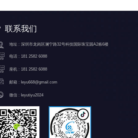
联系我们
地址 : 深圳市龙岗区澜宁路32号科技国际珠宝园A2栋6楼
电话 :
181 2582 6088
座机 :
181 2582 6088
邮箱 :
leyu668@gmail.com
微信 :
leyutiyu2024