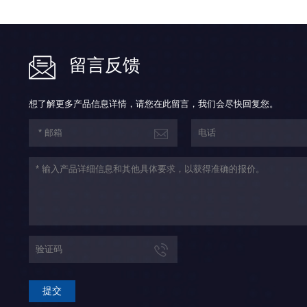
留言反馈
想了解更多产品信息详情，请您在此留言，我们会尽快回复您。