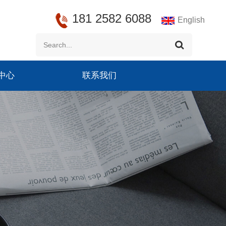
181 2582 6088
English
中心
联系我们