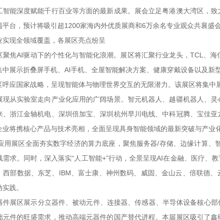
工智能深度赋能千行百业等方面的最新成果。展会立足粤港澳大湾区，致
端平台，预计将吸引超1200家海内外优质展商和6万余名专业观众共襄盛
业实现全领域覆盖，各展区亮点纷呈
区聚焦AI驱动下的个性化与智能化浪潮。展区将汇聚行业龙头，TCL、
集中展示折叠屏手机、AI手机、全屋智能解决方案、健康穿戴设备以及新
区呼应国家战略，呈现智能体与物理世界交互的无限潜力。该展区将集中展
展现从实验室走向产业化应用的广阔场景。智元机器人、越疆机器人、灵
来、浙江金轴机电、深圳倍加宝、深圳杭州早川电线、中科冠腾、宝佳亚
企业将携核心产品与技术亮相，全面呈现具身智能领域的最新突破与产业
AI应用展区全面夯实数字经济的算力底座，聚焦服务器/存储、边缘计算、
栈需求。同时，深入落实“人工智能+”行动，全景呈现AI在金融、医疗、
、西部数据、东芝、IBM、富士康、神州数码、威固、金山云、倍联德、
动实践。
器件展区展示分立器件、被动元件、连接器、传感器、半导体设备核心部
础元件的旺盛需求，推动高端元器件的国产替代进程。本届展区吸引了鑫