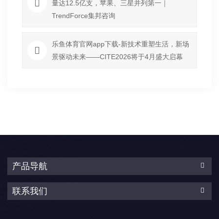
量达12.5亿支，苹果、三星并列第一｜
TrendForce集邦咨询
乐鱼体育官网app下载-新技术重塑生活，新场
景驱动未来——CITE2026将于4月盛大启幕
产品导航
联系我们