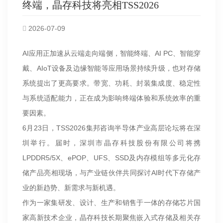
终端，晶存科技将亮相TSS2026
2026-07-09
AI应用正加速从云端走向端侧，智能终端、AI PC、智能穿
戴、AIoT设备及边缘智能等应用场景持续升级，也对存储
系统提出了更高要求。带宽、功耗、封装集成度、稳定性
与系统适配能力，正在成为影响终端体验和系统效率的重
要因素。
6月23日，TSS2026集邦咨询半导体产业高层论坛将在深
圳举行。届时，深圳市晶存科技股份有限公司将携
LPDDR5/5X、ePOP、UFS、SSD及内存模组等多元化存
储产品亮相现场，与产业链伙伴共同探讨AI时代下存储产
业的新趋势、新需求与新机遇。
作为一家集研发、设计、生产和销售于一体的存储芯片国
家高新技术企业，晶存科技长期聚焦嵌入式存储及相关存