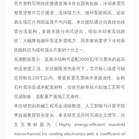
官方资料写明传统微通道液冷存在固有短板，冷却液需完
整贯穿整片芯片通道，流体阻力大、循环泵能耗高，还容
易出现芯片局部温度不均问题。本次团队通过仿真优化歧
管分流架构，多路水路分布式进出，缩短冷却液流动路
径，大幅降低循环泵送所需电力，同等散热需求下冷却系
统能耗仅为现有顶尖方案的十分之一。
实测数据显示，该液冷结构可适配2000瓦/平方厘米的超高
热流密度工况，在此极限发热条件下，芯片核心温度可稳
定控制在100℃以内。整套装置无需纳米表面改性、金刚
石衬底等高成本配套材料，仅依托标准硅片刻蚀工艺即可
完成制备，适配量产落地工艺条件。
本次研究由机械工程系金成镇教授、人工智能与计算学院
李益振教授联合牵头，多名研究员共同完成论文撰写。论
文完整标题为《Highly energy-efficient manifold
microchannel for cooling electronics with a coefficient of