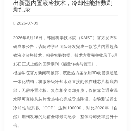
出新型内置液冷技术，冷却性能指数刷
新纪录
2026-07-09
2026年6月16日，韩国科学技术院（KAIST）官方发布科
研成果公告，该院跨学科团队研发完成一款芯片内置超高
效液冷散热技术，相关实验数据、技术方案完整收录于6月
15日正式上线的国际期刊《能量转换与管理》。
根据学院官方新闻稿披露，该散热方案采用3D歧管微通道
一体化结构，将微米级冷却水路直接刻蚀在硅芯片基底内
部，无需外置冷板、复杂相变冷却介质，仅依靠普通室温
水即可直接从芯片发热核心完成导热降温。实验测试得出
冷却性能系数（COP）达到106000，对比2020年《自
然》期刊发布的此前全球最高纪录，整体冷却效率提升十
倍。