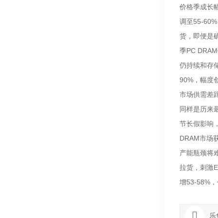
价格季成长幅度
调至55-6
货，即便是确
季PC DR
仍持续和存储器
90%，幅度
市场供需差距
同样是历来
节长假影响，
DRAM市场
产能瓶颈将难
拉货，刺激En
增53-58
乐