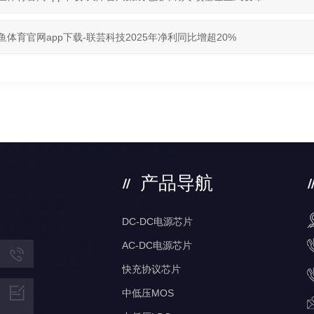
鱼体育官网app下载-联芸科技2025年净利同比增超20%
产品导航
DC-DC电源芯片
AC-DC电源芯片
快充协议芯片
中低压MOS