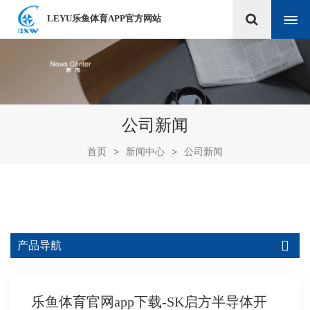
LEYU乐鱼体育APP官方网站
公司新闻
首页
>
新闻中心
>
公司新闻
产品导航
乐鱼体育官网app下载-SK启方半导体开