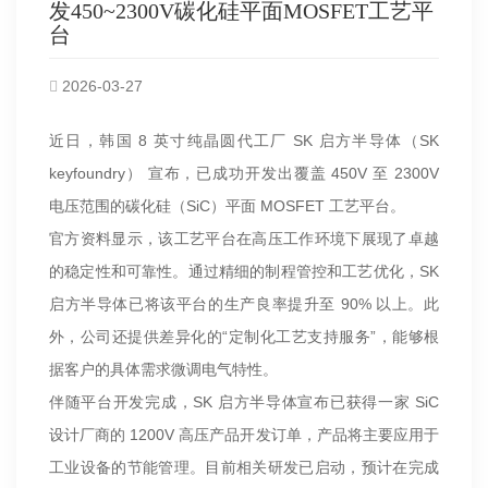
发450~2300V碳化硅平面MOSFET工艺平
台
2026-03-27
近日，韩国 8 英寸纯晶圆代工厂 SK 启方半导体（SK
keyfoundry） 宣布，已成功开发出覆盖 450V 至 2300V
电压范围的碳化硅（SiC）平面 MOSFET 工艺平台。
官方资料显示，该工艺平台在高压工作环境下展现了卓越
的稳定性和可靠性。通过精细的制程管控和工艺优化，SK
启方半导体已将该平台的生产良率提升至 90% 以上。此
外，公司还提供差异化的“定制化工艺支持服务”，能够根
据客户的具体需求微调电气特性。
伴随平台开发完成，SK 启方半导体宣布已获得一家 SiC
设计厂商的 1200V 高压产品开发订单，产品将主要应用于
工业设备的节能管理。目前相关研发已启动，预计在完成