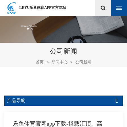
LEYU乐鱼体育APP官方网站
公司新闻
首页
>
新闻中心
>
公司新闻
产品导航
乐鱼体育官网app下载-搭载汇顶、高