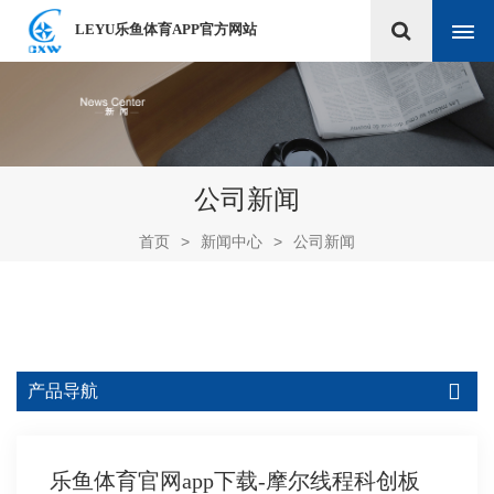
LEYU乐鱼体育APP官方网站
公司新闻
首页
>
新闻中心
>
公司新闻
产品导航
乐鱼体育官网app下载-摩尔线程科创板