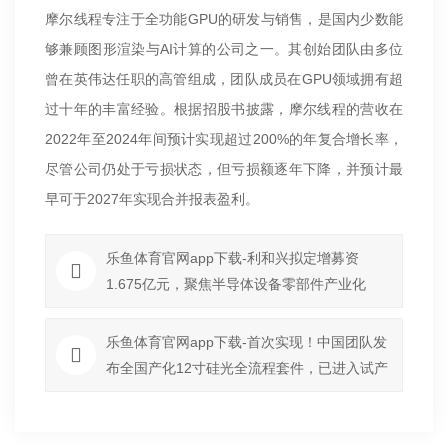
摩尔线程专注于全功能GPU的研发与销售，是国内少数能
够兼顾图形渲染与AI计算的公司之一。其创始团队由多位
曾在英伟达任职的高管组成，团队成员在GPU领域拥有超
过十年的丰富经验。根据招股书披露，摩尔线程的营收在
2022年至2024年间预计实现超过200%的年复合增长率，
尽管公司仍处于亏损状态，但亏损额逐年下降，并预计最
早可于2027年实现合并报表盈利。
乐鱼体育官网app下载-利和兴拟定增募资
1.675亿元，聚焦半导体设备零部件产业化
乐鱼体育官网app下载-首次实现！中国团队发
布全国产化12寸硅光全流程套件，已进入试产