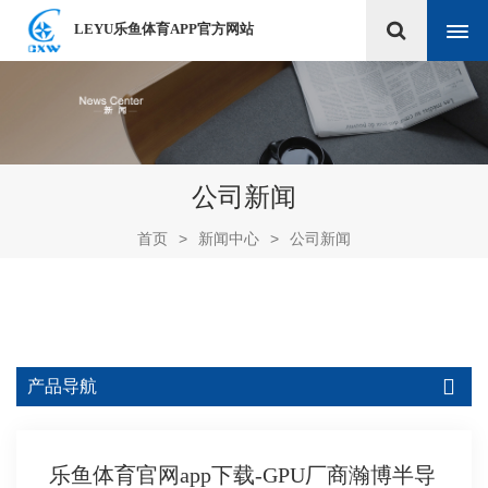
LEYU乐鱼体育APP官方网站
公司新闻
首页
>
新闻中心
>
公司新闻
产品导航
乐鱼体育官网app下载-GPU厂商瀚博半导