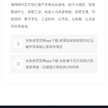
瀚博两代芯片现已量产并商业化落地，助力大模型、智算
数据中心、智慧工业、机器人与具身智能、智慧交通、车
路协同、数字孪生、工业软件、云手机、云电脑、云渲染
等应用落地。
乐鱼体育官网app下载-新莱应材拟投资20亿元
建半导体核心零部件项目
乐鱼体育官网app下载-谷歌量子芯片实现计算
速度突破：比超级计算机快13000倍