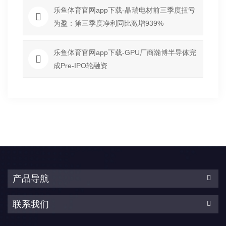
乐鱼体育官网app下载-晶瑞电材前三季度扭亏
为盈：第三季度净利同比激增939%
乐鱼体育官网app下载-GPU厂商瀚博半导体完
成Pre-IPO轮融资
产品导航
联系我们