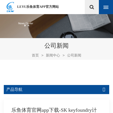
LEYU乐鱼体育APP官方网站
公司新闻
首页
>
新闻中心
>
公司新闻
产品导航
乐鱼体育官网app下载-SK keyfoundry计