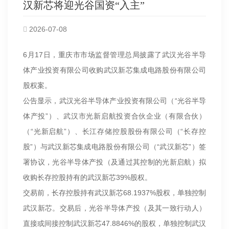
汉新芯将迎光谷国资“入主”
2026-07-08
6月17日，重庆市市场监督管理总局披露了武汉光谷半导
体产业投资有限公司收购武汉新芯集成电路股份有限公司
股权案。
公告显示，武汉光谷半导体产业投资有限公司（“光谷半导
体产投”）、武汉市光新启航投资合伙企业（有限合伙）
（“光新启航”）、长江存储控股股份有限公司（“长存控
股”）与武汉新芯集成电路股份有限公司（“武汉新芯”）签
署协议，光谷半导体产投（及通过其控制的光新启航）拟
收购长存控股持有的武汉新芯39%股权。
交易前，长存控股持有武汉新芯68.1937%股权，单独控制
武汉新芯。交易后，光谷半导体产投（及其一致行动人）
直接或间接控制武汉新芯47.8846%的股权，单独控制武汉