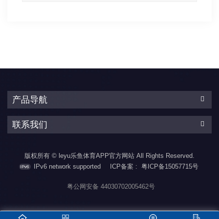
产品导航
联系我们
版权所有 © leyu乐鱼体育APP官方网站 All Rights Reserved.
IPv6 network supported
ICP备案 :
粤ICP备15057715号
粤公网安备 44030702005462号