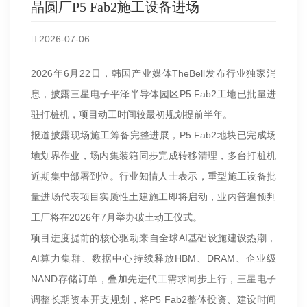
晶圆厂P5 Fab2施工设备进场
2026-07-06
2026年6月22日，韩国产业媒体TheBell发布行业独家消
息，披露三星电子平泽半导体园区P5 Fab2工地已批量进
驻打桩机，项目动工时间较最初规划提前半年。
报道披露现场施工筹备完整进展，P5 Fab2地块已完成场
地划界作业，场内集装箱同步完成转移清理，多台打桩机
近期集中部署到位。行业知情人士表示，重型施工设备批
量进场代表项目实质性土建施工即将启动，业内普遍预判
工厂将在2026年7月举办破土动工仪式。
项目进度提前的核心驱动来自全球AI基础设施建设热潮，
AI算力集群、数据中心持续释放HBM、DRAM、企业级
NAND存储订单，叠加先进代工需求同步上行，三星电子
调整长期资本开支规划，将P5 Fab2整体投资、建设时间