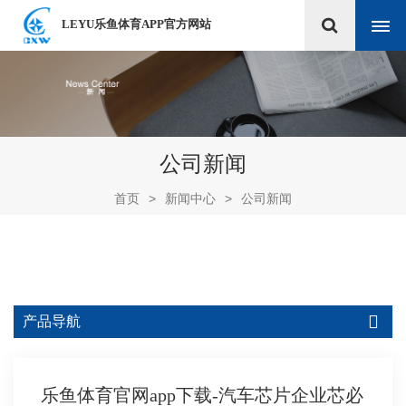
LEYU乐鱼体育APP官方网站
公司新闻
首页
>
新闻中心
>
公司新闻
产品导航
乐鱼体育官网app下载-汽车芯片企业芯必