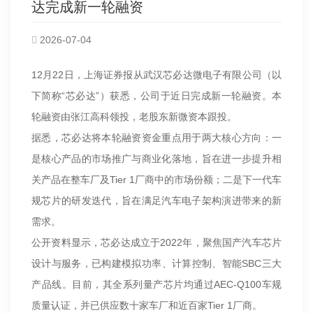
达完成新一轮融资
2026-07-04
12月22日，上海证券报从武汉芯必达微电子有限公司（以
下简称“芯必达”）获悉，公司于近日完成新一轮融资。本
轮融资由张江高科领投，老股东新微资本跟投。
据悉，芯必达将本轮融资资金重点用于两大核心方向：一
是核心产品的市场推广与商业化落地，旨在进一步提升相
关产品在整车厂及Tier 1厂商中的市场份额；二是下一代车
规芯片的研发迭代，旨在满足汽车电子架构演进带来的新
需求。
公开资料显示，芯必达成立于2022年，聚焦国产汽车芯片
设计与服务，已构建模拟功率、计算控制、智能SBC三大
产品线。目前，其全系列量产芯片均通过AEC-Q100车规
质量认证，并已供应数十家车厂和近百家Tier 1厂商。