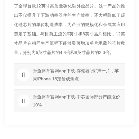
了全球首款12英寸高质量碳化硅外延晶片。这一产品的推
出不仅提升了下游功率器件的生产效率，还大幅降低了碳
化硅芯片的单位制造成本，为产业的规模化和低成本应用
奠定了基础。与目前主流的6英寸和8英寸晶片相比，12英
寸晶片在相同生产流程下能够显著增加单片承载的芯片数
量，分别为6英寸晶片的4.4倍和8英寸晶片的2.3倍。
乐鱼体育官网app下载-存储器“涨”声一片，苹
果iPhone 18定价成焦点
乐鱼体育官网app下载-中芯国际部分产能涨价
10%