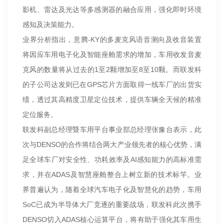
影机、雷达及光达等多感测器的融合应用，强化即时环境
感知及决策能力。
业界分析指出，意腾-KY的多麦克风语音测向及收音装置
将因应车用电子化及智能座舱需求的增加，车用收发音麦
克风的数量将从过去的1至2颗增加至8至10颗。而联发科
的子公司达发则已在GPS芯片方面取得一线车厂的出货实
绩，透过其高精度卫星定位技术，提供车辆全天候的精准
定位服务。
联发科副总经理暨车用平台事业部总经理张豫台表示，此
次与DENSO的合作将结合两大产业领先者的核心优势，满
足全球车厂对安全性、功耗效率及AI感知能力的高标准需
求，并在ADAS及智慧座舱整合上树立新的技术标竿。业
界普遍认为，随着全球汽车电子化及智慧化的趋势，车用
SoC已成为半导体大厂竞逐的重要战场，联发科此次携手
DENSO切入ADAS核心运算平台，将有助于强化其车用生