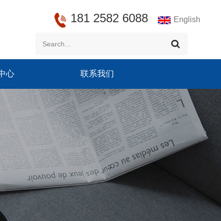
181 2582 6088
English
中心
联系我们