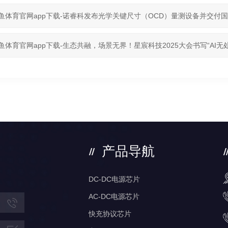
鱼体育官网app下载-诺睿科发布光学关键尺寸（OCD）量测设备并交付
鱼体育官网app下载-生态共融，场景无界！星宸科技2025大会书写“AI无
产品导航
DC-DC电源芯片
AC-DC电源芯片
快充协议芯片