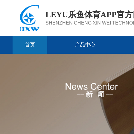
LEYU乐鱼体育APP官
SHENZHEN CHENG XIN WEI TECHNOL
首页
产品中心