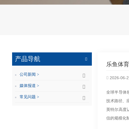
产品导航
乐鱼体育
公司新闻 >
2026-06-2
媒体报道 >
全球半导体
常见问题 >
技术路径、
英特尔高度
信的规模化