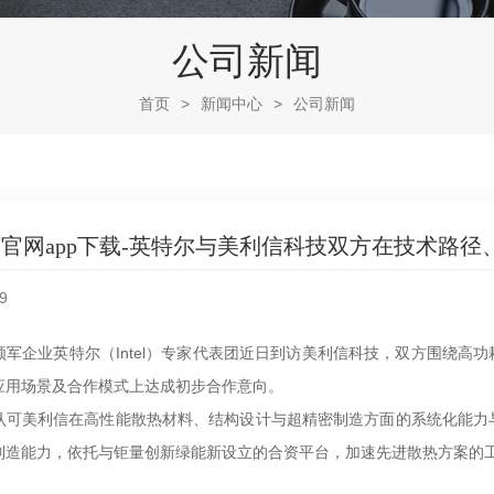
公司新闻
首页
>
新闻中心
>
公司新闻
官网app下载-英特尔与美利信科技双方在技术路
9
领军企业英特尔（Intel）专家代表团近日到访美利信科技，双方围绕高
应用场景及合作模式上达成初步合作意向。
认可美利信在高性能散热材料、结构设计与超精密制造方面的系统化能力
制造能力，依托与钜量创新绿能新设立的合资平台，加速先进散热方案的