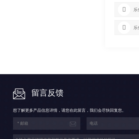
乐
乐
留言反馈
想了解更多产品信息详情，请您在此留言，我们会尽快回复您。