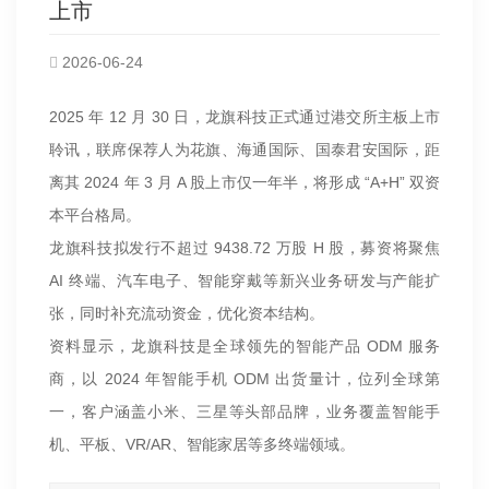
上市
2026-06-24
2025 年 12 月 30 日，龙旗科技正式通过港交所主板上市
聆讯，联席保荐人为花旗、海通国际、国泰君安国际，距
离其 2024 年 3 月 A 股上市仅一年半，将形成 “A+H” 双资
本平台格局。
龙旗科技拟发行不超过 9438.72 万股 H 股，募资将聚焦
AI 终端、汽车电子、智能穿戴等新兴业务研发与产能扩
张，同时补充流动资金，优化资本结构。
资料显示，龙旗科技是全球领先的智能产品 ODM 服务
商，以 2024 年智能手机 ODM 出货量计，位列全球第
一，客户涵盖小米、三星等头部品牌，业务覆盖智能手
机、平板、VR/AR、智能家居等多终端领域。