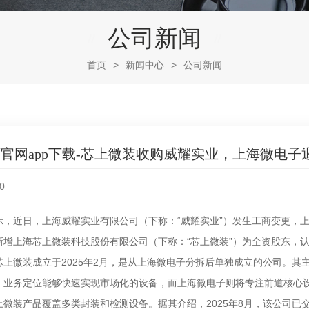
公司新闻
首页
>
新闻中心
>
公司新闻
官网app下载-芯上微装收购威耀实业，上海微电子
0
示，近日，上海威耀实业有限公司（下称：“威耀实业”）发生工商变更，上
增上海芯上微装科技股份有限公司（下称：“芯上微装”）为全资股东，认缴
芯上微装成立于2025年2月，是从上海微电子分拆后单独成立的公司。
，业务定位能够快速实现市场化的设备，而上海微电子则将专注前道核心
微装产品覆盖多类封装和检测设备。据其介绍，2025年8月，该公司已交