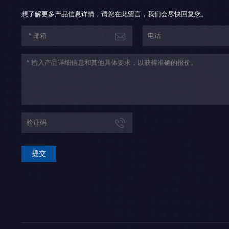
想了解更多产品信息详情，请您在此留言，我们会尽快回复您。