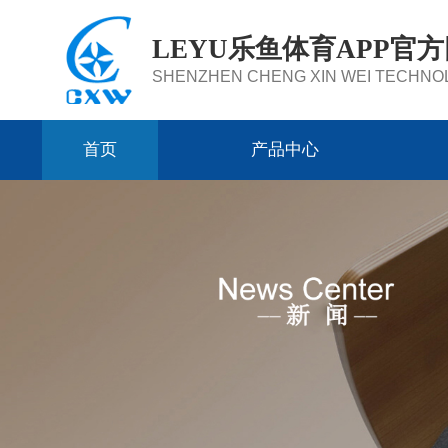
LEYU乐鱼体育APP官
SHENZHEN CHENG XIN WEI TECHNOL
首页
产品中心