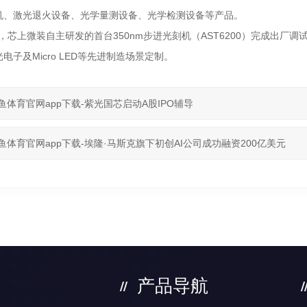
机、激光退火设备、光学量测设备、光学检测设备等产品。
1月，芯上微装自主研发的首台350nm步进光刻机（AST6200）完成出厂
电子及Micro LED等先进制造场景定制。
鱼体育官网app下载-紫光国芯启动A股IPO辅导
鱼体育官网app下载-埃隆·马斯克旗下初创AI公司成功融资200亿美元
产品导航