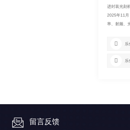
进封装光刻
2025年1
率、射频、光
乐
乐
留言反馈