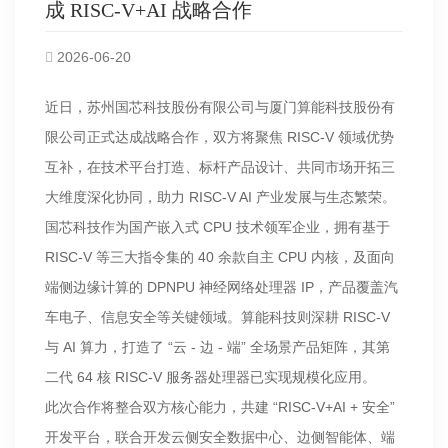
成 RISC-V+AI 战略合作
2026-06-20
近日，苏州国芯科技股份有限公司与厦门算能科技股份有
限公司正式达成战略合作，双方将聚焦 RISC-V 领域优势
互补，在技术平台打造、标杆产品设计、共同市场开拓三
大维度深化协同，助力 RISC-V AI 产业发展与生态繁荣。
国芯科技作为国产嵌入式 CPU 技术领军企业，拥有基于
RISC-V 等三大指令集的 40 余款自主 CPU 内核，及面向
端侧边缘计算的 DPNPU 神经网络处理器 IP，产品覆盖汽
车电子、信息安全等关键领域。算能科技则深耕 RISC-V
与 AI 算力，打造了 “云 - 边 - 端” 全场景产品矩阵，其第
二代 64 核 RISC-V 服务器处理器已实现规模化应用。
此次合作将整合双方核心能力，共建 “RISC-V+AI + 安全”
开发平台，联合开发云侧安全数据中心、边侧智能体、端