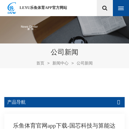
LEYU乐鱼体育APP官方网站
公司新闻
首页
>
新闻中心
>
公司新闻
产品导航
乐鱼体育官网app下载-国芯科技与算能达