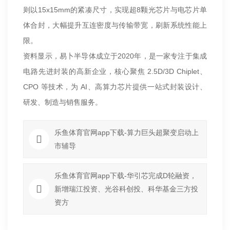
则以15x15mm的紧凑尺寸，实现超8颗光芯片与电芯片单
体合封，大幅提升互连密度与传输带宽，刷新系统性能上
限。
资料显示，易卜半导体成立于2020年，是一家专注于集成
电路先进封装的高新企业，核心聚焦 2.5D/3D Chiplet、
CPO 等技术，为 AI、高算力芯片提供一站式封装设计、
研发、制造与销售服务。
乐鱼体育官网app下载-算力巨头超聚变启动上
市辅导
乐鱼体育官网app下载-华引芯完成D轮融资，
新增瑞江投资、光谷科创投、科华基金三方投
资方