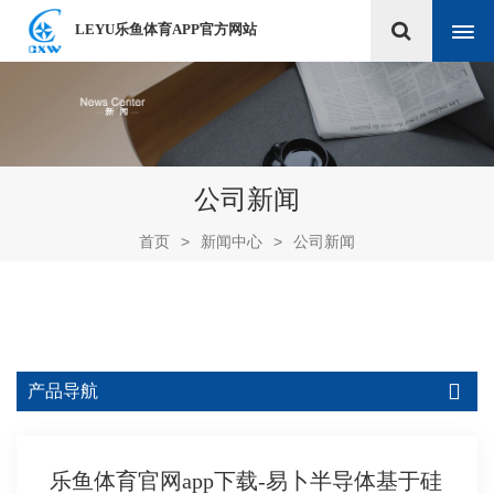
LEYU乐鱼体育APP官方网站
公司新闻
首页
>
新闻中心
>
公司新闻
产品导航
乐鱼体育官网app下载-易卜半导体基于硅