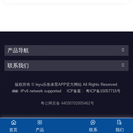
产品导航
联系我们
版权所有 © leyu乐鱼体育APP官方网站 All Rights Reserved.
IPv6 network supported
ICP备案 :
粤ICP备15057715号
粤公网安备 44030702005462号
首页
产品
联系
我们