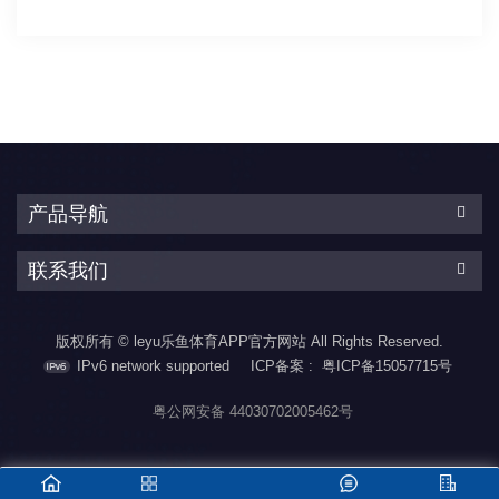
产品导航
联系我们
版权所有 © leyu乐鱼体育APP官方网站 All Rights Reserved.
IPv6 network supported
ICP备案 :
粤ICP备15057715号
粤公网安备 44030702005462号