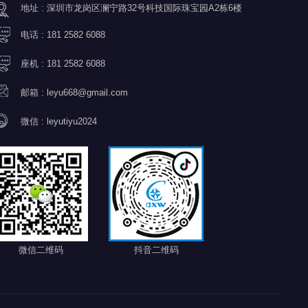
地址 : 深圳市龙岗区澜宁路32号科技国际珠宝园A2栋6楼
电话 :
181 2582 6088
座机 :
181 2582 6088
邮箱 :
leyu668@gmail.com
微信 :
leyutiyu2024
微信二维码
抖音二维码