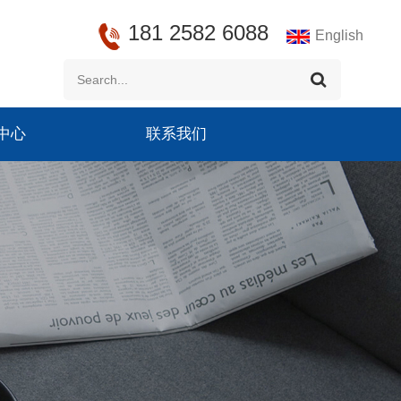
181 2582 6088
English
中心
联系我们