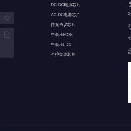
DC-DC电源芯片
AC-DC电源芯片
快充协议芯片
中低压MOS
中低压LDO
个护集成芯片