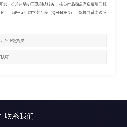
案开发、芯片封装加工及测试服务，核心产品涵盖高密度细间距
LP）、扁平无引脚封装产品（QFN/DFN）、微机电系统传感
设计产业链拓展
厂认可
联系我们