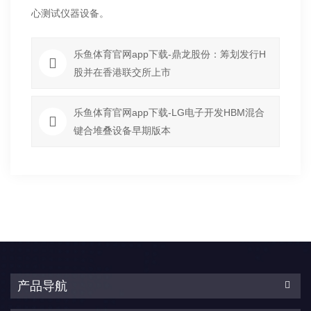
心测试仪器设备。
乐鱼体育官网app下载-鼎龙股份：筹划发行H
股并在香港联交所上市
乐鱼体育官网app下载-LG电子开发HBM混合
键合堆叠设备早期版本
产品导航