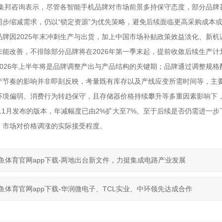
orce集邦咨询表示，尽管各智能手机品牌对市场前景多持保守态度，部分
同步缩减需求，仍以“锁定资源”为优先策略，避免后续面临更高采购成本
品牌因2025年末冲刺生产与出货，加上中国市场补贴政策效益淡化、新
未能改善，不排除部分品牌将在2026年第一季末起，提前收敛后续生产计
2026年上半年将是品牌调整产出与产品结构的关键期；品牌通过调整规
产节奏的影响并非即刻反映，考量既有库存以及产线应变所需时间等，主要
境偏弱、消费行为转趋保守，且存储器价格持续攀升等多重因素影响下，Tre
5年11月发布的版本，年减幅度已由2%扩大至7%。至于后续是否仍需进
、市场对价格调涨的实际接受程度。
鱼体育官网app下载-两地出台新文件，力挺集成电路产业发展
鱼体育官网app下载-华润微电子、TCL实业、中环领先达成合作