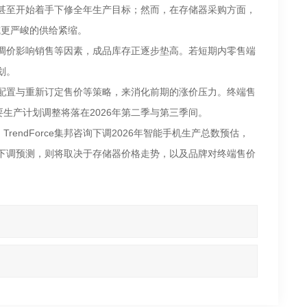
品牌甚至开始着手下修全年生产目标；然而，在存储器采购方面，
或更严峻的供给紧缩。
机调价影响销售等因素，成品库存正逐步垫高。若短期内零售端
划。
格配置与重新订定售价等策略，来消化前期的涨价压力。终端售
生产计划调整将落在2026年第二季与第三季间。
ndForce集邦咨询下调2026年智能手机生产总数预估，
一步下调预测，则将取决于存储器价格走势，以及品牌对终端售价