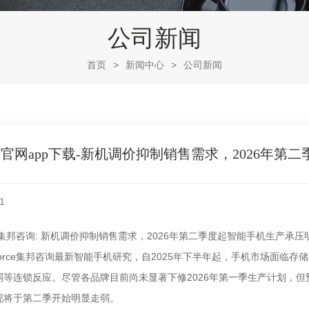
公司新闻
首页
>
新闻中心
>
公司新闻
官网app下载-新机调价抑制销售需求，2026年第二季
询
1
orce集邦咨询: 新机调价抑制销售需求，2026年第二季度起智能手机生产承压
dForce集邦咨询最新智能手机研究，自2025年下半年起，手机市场面
弱等连锁反应。尽管各品牌目前尚未显著下修2026年第一季生产计划，
现将于第二季开始明显走弱。