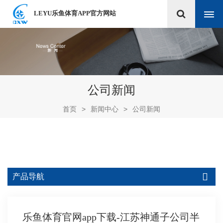
LEYU乐鱼体育APP官方网站
公司新闻
首页
>
新闻中心
>
公司新闻
产品导航
乐鱼体育官网app下载-江苏神通子公司半