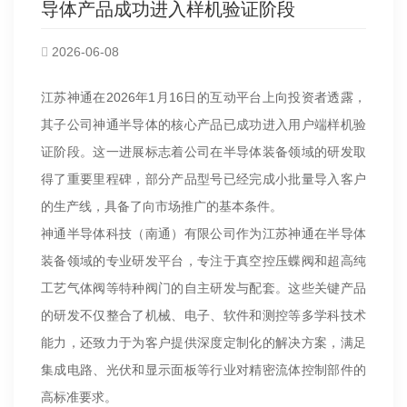
导体产品成功进入样机验证阶段
2026-06-08
江苏神通在2026年1月16日的互动平台上向投资者透露，
其子公司神通半导体的核心产品已成功进入用户端样机验
证阶段。这一进展标志着公司在半导体装备领域的研发取
得了重要里程碑，部分产品型号已经完成小批量导入客户
的生产线，具备了向市场推广的基本条件。
神通半导体科技（南通）有限公司作为江苏神通在半导体
装备领域的专业研发平台，专注于真空控压蝶阀和超高纯
工艺气体阀等特种阀门的自主研发与配套。这些关键产品
的研发不仅整合了机械、电子、软件和测控等多学科技术
能力，还致力于为客户提供深度定制化的解决方案，满足
集成电路、光伏和显示面板等行业对精密流体控制部件的
高标准要求。