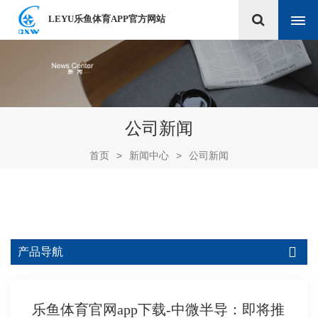
LEYU乐鱼体育APP官方网站
公司新闻
首页
>
新闻中心
>
公司新闻
产品导航
乐鱼体育官网app下载-中微半导：即将推