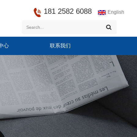
181 2582 6088
English
中心
联系我们