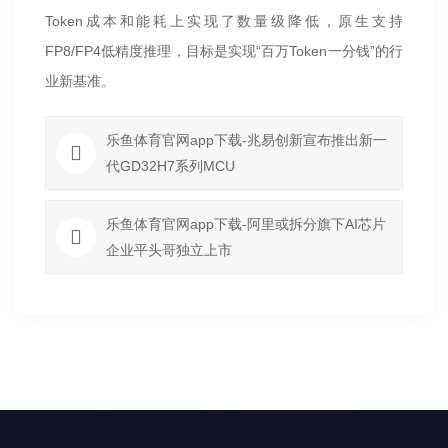
Token成本和能耗上实现了数量级降低，原生支持
FP8/FP4低精度推理，目标是实现“百万Token一分钱”的行
业新基准。
乐鱼体育官网app下载-兆易创新宣布推出新一
代GD32H7系列MCU
乐鱼体育官网app下载-阿里或拆分旗下AI芯片
企业平头哥独立上市