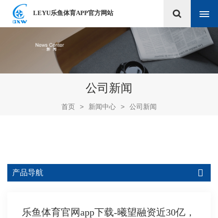
LEYU乐鱼体育APP官方网站
公司新闻
首页
>
新闻中心
>
公司新闻
产品导航
乐鱼体育官网app下载-曦望融资近30亿，