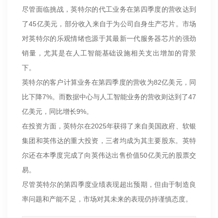
尽管面临挑战，英特尔的代工业务在第四季度的营收达到
了45亿美元，部分收入来自于为公司自身生产芯片。市场
对英特尔的乐观情绪也源于其最新一代服务器芯片的强劲
销量，尤其是在人工智能基础设施相关支出增加的背景
下。
英特尔的客户计算业务在第四季度的营收为82亿美元，同
比下降7%。而数据中心与人工智能业务的营收则达到了47
亿美元，同比增长9%。
在投资方面，英特尔在2025年获得了来自美国政府、软银
集团和英伟达的重大投资，三者均成为其主要股东。英特
尔还在本季度完成了向英伟达出售价值50亿美元的股票交
易。
尽管英特尔的第四季度业绩表现超出预期，但由于制造良
率问题和产能不足，市场对其未来的表现仍持谨慎态度。