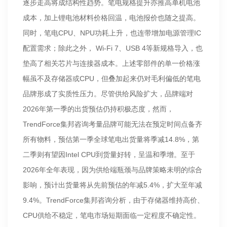
逐步走高将成结构性趋势。笔电规格提升亦推高单机电池
成本，加上锂电池材料价格回温，电池报价也随之提高。
同时，笔电CPU、NPU功耗上升，也连带增加电源管理IC
配置需求；除此之外， Wi-Fi 7、USB 4等新规格导入，也
垫高了相关芯片与连接器成本。上述零部件的单一价格涨
幅虽不及存储器或CPU，但叠加起来仍对毛利偏低的笔电
品牌形成了实质性压力。尽管供给风险扩大，品牌端对
2026年第一季的出货预估仍持积极态度，然而，
TrendForce集邦咨询考量品牌可能无法在预定时间点备齐
所有物料，预估第一季全球笔电出货量将季减14.8%，第
二季则有望因Intel CPU到货量好转，呈温和季增。至于
2026年全年表现，因为供给端瓶颈与品牌策略未明的综合
影响，预计出货量将从先前预估的年减5.4%，扩大至年减
9.4%。TrendForce集邦咨询分析，由于存储器维持高价、
CPU供给不稳定，笔电市场短期面临一定程度不确定性。