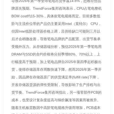
导致2026年第一季全球笔电出货季减14.8%，恐难符合品
牌原先预期。TrendForce集邦咨询表示，CPU占笔电整机
BOM cost约15-30%，具体依笔电规格而定。目前多数低
阶与主流价位带的产品仍主要采用Intel（英特尔） CPU，
但因Intel低阶处理器价格上调，且供给缺口可能到三月以
后才会稍微改善，导致笔电品牌的产品配置、出货节奏承
受额外压力。从存储器端分析，预估2026年第一季笔电用
DRAM与SSD的合约价格将分别季增80%、70%以上，上
行幅度高于预期，加上笔电品牌自2025年第四季起积极出
货，使得存储器库存周数快速下降。然而2026年第一季开
始，因品牌在存储器原厂的供货满足率(fulfill rate)下降，
开发存储器货源的弹性受限制，导致影响了生产排程与出
货节奏。TrendForce集邦咨询指出，另一项零部件PCB的
成本，也受设计复杂度提高与铜价飙涨等因素而被推升。
随着主机板层数因中高阶笔电规格升级而增加，PCB成本