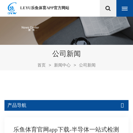
LEYU乐鱼体育APP官方网站
公司新闻
首页
>
新闻中心
>
公司新闻
产品导航
乐鱼体育官网app下载-半导体一站式检测