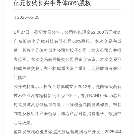
亿元收购长兴半导体60%股权
2026-05-25
1月27日，盈新发展公告，公司拟以现金52,000万元收购
广东长兴半导体科技有限公司60%股权。本次交易完成
后，长兴半导体将成为公司控股子公司，纳入公司合并报
表范围。本次交易尚需提交公司股东会审议。本次交易不
构成关联交易，亦不构成重大资产重组，无需取得有关部
门批准。
公开资料显示，长兴半导体成立于2012年，是国家级高新
技术企业及专精特新“小巨人”企业，专注NAND Flash芯片
封装测试及存储模组制造，业务覆盖晶圆测试修复、封装
制造及模组生产全链条，核心产品对接消费电子、数据中
心等场景。
盈新发展核心业务聚焦文旅运营与房地产开发，2025年4