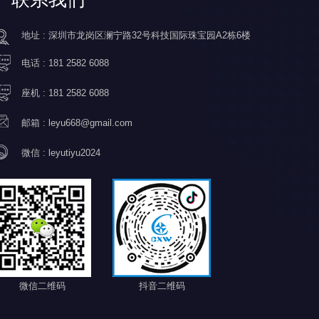
地址 : 深圳市龙岗区澜宁路32号科技国际珠宝园A2栋6楼
电话 :
181 2582 6088
座机 :
181 2582 6088
邮箱 :
leyu668@gmail.com
微信 :
leyutiyu2024
微信二维码
抖音二维码