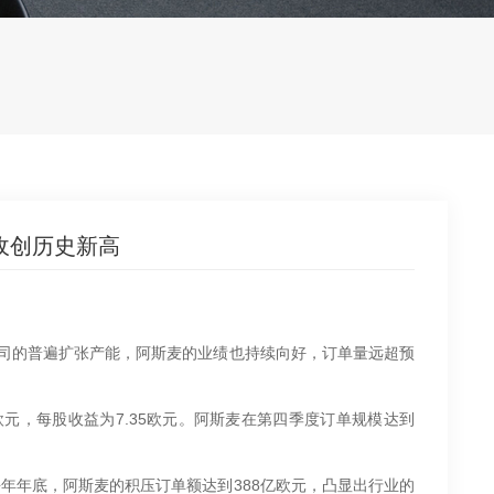
营收创历史新高
公司的普遍扩张产能，阿斯麦的业绩也持续向好，订单量远超预
欧元，每股收益为7.35欧元。阿斯麦在第四季度订单规模达到
至去年年底，阿斯麦的积压订单额达到388亿欧元，凸显出行业的