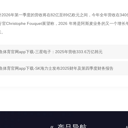
2026年第一季度的营收将在82亿至89亿欧元之间，今年全年营收在340
官Christophe Fouquet展望称，2026 年将是阿斯麦业务的又
长。
鱼体育官网app下载-三星电子：2025年营收333.6万亿韩元
鱼体育官网app下载-SK海力士发布2025财年及第四季度财务报告
产品导航