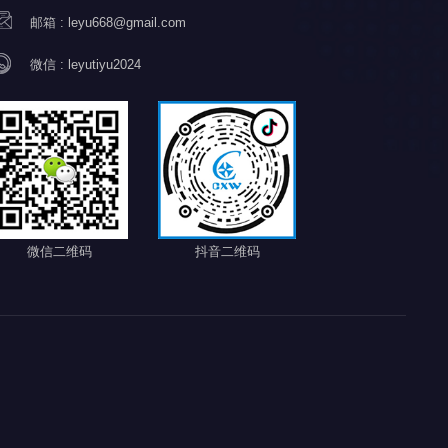
邮箱 :
leyu668@gmail.com
微信 :
leyutiyu2024
微信二维码
抖音二维码