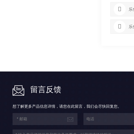
乐
乐
留言反馈
想了解更多产品信息详情，请您在此留言，我们会尽快回复您。