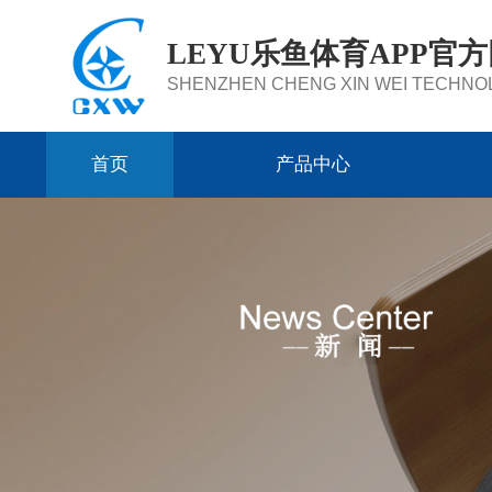
LEYU乐鱼体育APP官
SHENZHEN CHENG XIN WEI TECHNOL
首页
产品中心