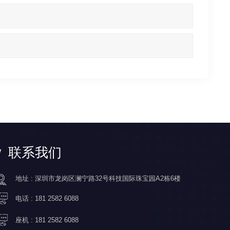
联系我们
地址 : 深圳市龙岗区澜宁路32号科技国际珠宝园A2栋6楼
电话 :
181 2582 6088
座机 :
181 2582 6088