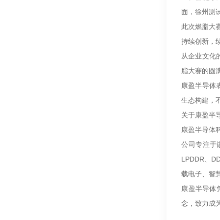
面，徐州测
此次燃脂大
持续创新，
从企业文化
脂大赛的圆
康盈半导体
生态构建，
关于康盈半
康盈半导体
公司专注于嵌
LPDDR、
载电子、智
康盈半导体
念，致力成