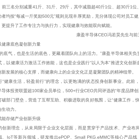
前三名分别减重41斤、31斤、29斤，其中减脂超40斤1位、超30斤1位
功者均按“每减一斤奖励500元”规则兑现丰厚奖励，充分体现公司对员工
，更提升了工作专注力与执行力，实现健康与效能双向赋能。
康盈半导体CEO冯若昊先生与前
以健康底色凝创新力量
作的底气，也是生活的底色，更藏着团队向上的活力。”康盈半导体相关
式，以健康活力激活工作效能，这也是企业践行“以人为本”推进文化创
创新发展的核心支撑，而健康向上的企业文化正是凝聚团队的精神纽带。
行“健康生活，轻盈前行”的理念，以更饱满的状态投身创新事业。此前
导体投资联盟超100家会员单位，500+行业CEO共同评选的“年度品牌
打破部门壁垒，营造了互帮互助、积极进取的良好氛围，让“健康工作，
内生动力。
赋能存储产业创新升级
的创新理念，从未局限于企业文化层面，而是贯穿于产品技术、产业布
戴、IoT等新兴领域，研发推出ePOP、Small PKG.eMMC等核心