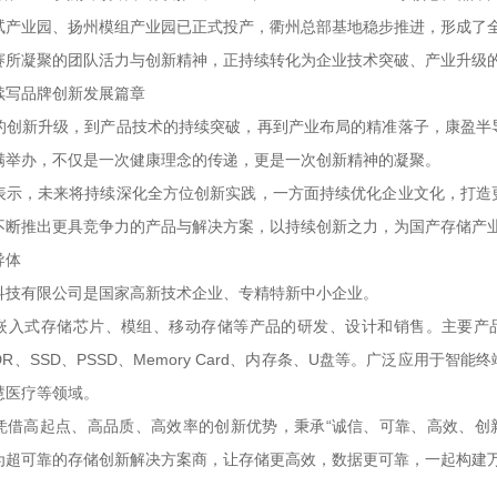
试产业园、扬州模组产业园已正式投产，衢州总部基地稳步推进，形成了
赛所凝聚的团队活力与创新精神，正持续转化为企业技术突破、产业升级
续写品牌创新发展篇章
的创新升级，到产品技术的持续突破，再到产业布局的精准落子，康盈半
满举办，不仅是一次健康理念的传递，更是一次创新精神的凝聚。
表示，未来将持续深化全方位创新实践，一方面持续优化企业文化，打造
不断推出更具竞争力的产品与解决方案，以持续创新之力，为国产存储产
导体
科技有限公司是国家高新技术企业、专精特新中小企业。
入式存储芯片、模组、移动存储等产品的研发、设计和销售。主要产品涵盖eMM
DDR、SSD、PSSD、Memory Card、内存条、U盘等。广泛应用
慧医疗等领域。
凭借高起点、高品质、高效率的创新优势，秉承“诚信、可靠、高效、创新、
为超可靠的存储创新解决方案商，让存储更高效，数据更可靠，一起构建