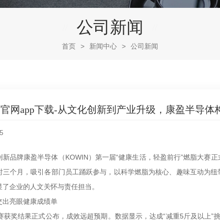
公司新闻
首页
>
新闻中心
>
公司新闻
官网app下载-从文化创新到产业升级，康盈半导
5
新品牌康盈半导体（KOWIN）第一届“健康生活，轻盈前行”燃脂大赛正式圆
时三个月，吸引各部门员工踊跃参与，以科学燃脂为核心、趣味互动为纽
显了企业的人文关怀与责任担当。
交出亮眼健康成绩单
赛获奖结果正式公布，成效远超预期。数据显示，达成“减重5斤及以上”挑