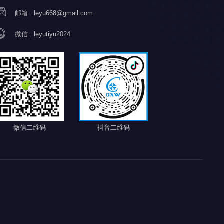
邮箱 :
leyu668@gmail.com
微信 :
leyutiyu2024
微信二维码
抖音二维码