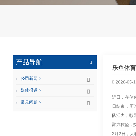
产品导航
乐鱼体育
公司新闻 >
2026-05-1
媒体报道 >
近日，存储创
常见问题 >
日结束，历
队活力，彰
聚力攻坚，
2月2日，大