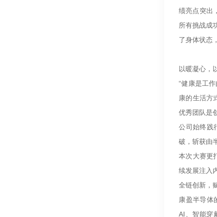
绩亮点突出，
所有挑战成
了身体状态
以暖凝心，
“健康是工
康的生活方
优秀团队是
公司始终践
破，斩获由半
本次大赛更
续发展注入
全链创新，
康盈半导体
AI、智能穿