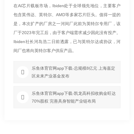
在AI芯片载板市场，Ibiden处于全球领先地位，主要客户
包含英伟达、英特尔、AMD等多家芯片巨头。值得一提的
是，本次扩产的厂房之一河间厂此前为英特尔专用厂，该
厂于2023年完工后，由于客户端需求减少因此没有投产。
Ibiden社长河岛浩二日前透露，已与英特尔达成协议，河
间厂也将向英特尔客户供应产品。
乐鱼体育官网app下载-总规模8亿元 上海嘉定
区未来产业基金发布
乐鱼体育官网app下载-凯龙高科拟收购金旺达
70%股权 完善具身智能产业链布局