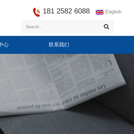
181 2582 6088
English
中心
联系我们