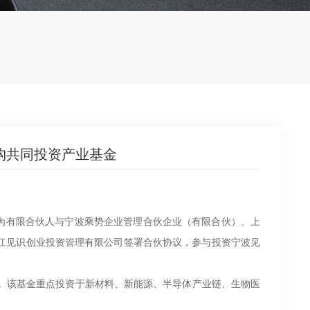
构共同投资产业基金
作为有限合伙人与宁波乘势企业管理合伙企业（有限合伙）、上
江见识创业投资管理有限公司签署合伙协议，参与投资宁波见
98%。该基金重点投资于新材料、新能源、半导体产业链、生物医