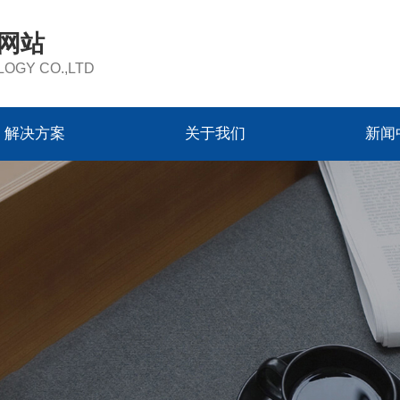
方网站
OGY CO.,LTD
解决方案
关于我们
新闻