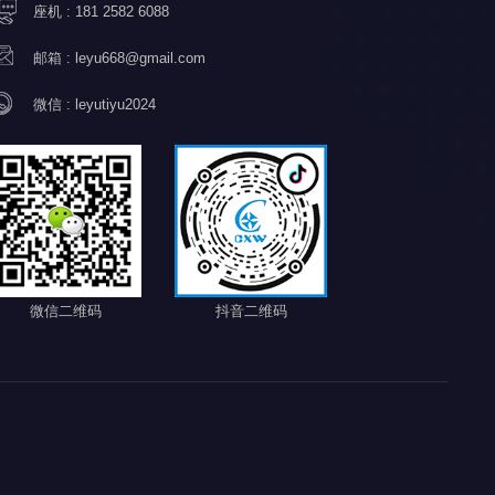
座机 :
181 2582 6088
邮箱 :
leyu668@gmail.com
微信 :
leyutiyu2024
微信二维码
抖音二维码