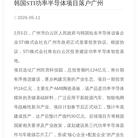
韩国STI功率半导体项目落户广州
2026-05-11
2月5日，广州市白云区人民政府与韩国知名半导体设备企
业STI株式会社在广州市政府正式签署投资协议。根据协
议，STI株式会社将在白云区投资建设功率半导体智造基
地。
项目选址广州民营科技园，总投资额约124亿元，将分期
有序推进建设，逐步构建完善的产业生态。项目一期投资
约16亿元，主要生产AMB陶瓷基板，该产品是功率半导体
模块的关键基础材料，广泛应用于新能源汽车、智能电网
等战略性新兴产业。项目计划春节后正式动工，预计年底
建成投产，达产后预计产值约30亿元。后续项目方将根据
国家相关要求及产业政策，谋划建设第三代功率半导体器
件与车规级芯片工厂，形成“核心企业+配套企业”的产业生