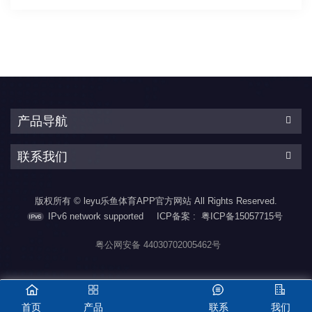
产品导航
联系我们
版权所有 © leyu乐鱼体育APP官方网站 All Rights Reserved.
IPv6 network supported
ICP备案 :
粤ICP备15057715号
粤公网安备 44030702005462号
首页
产品
联系
我们