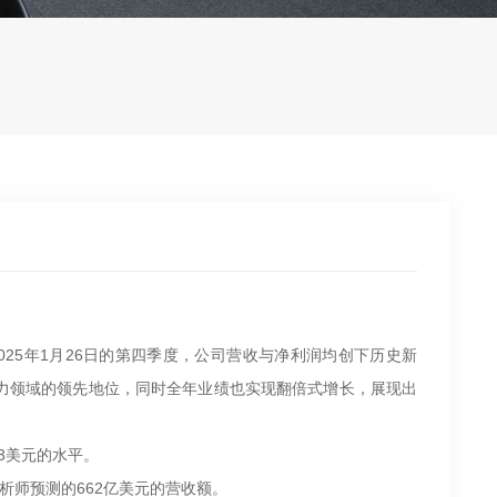
025年1月26日的第四季度，公司营收与净利润均创下历史新
算力领域的领先地位，同时全年业绩也实现翻倍式增长，展现出
3美元的水平。
分析师预测的662亿美元的营收额。