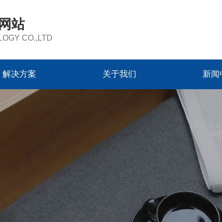
方网站
OGY CO.,LTD
解决方案
关于我们
新闻