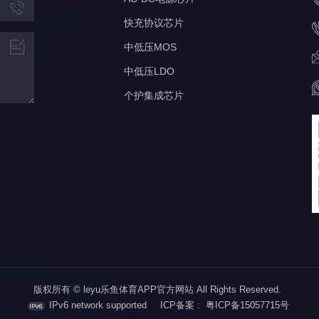
快充协议芯片
中低压MOS
中低压LDO
个护集成芯片
版权所有 © leyu乐鱼体育APP官方网站 All Rights Reserved.
IPv6 network supported
ICP备案 :
粤ICP备15057715号