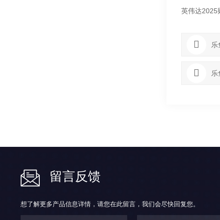
英伟达202
乐
乐
留言反馈
想了解更多产品信息详情，请您在此留言，我们会尽快回复您。