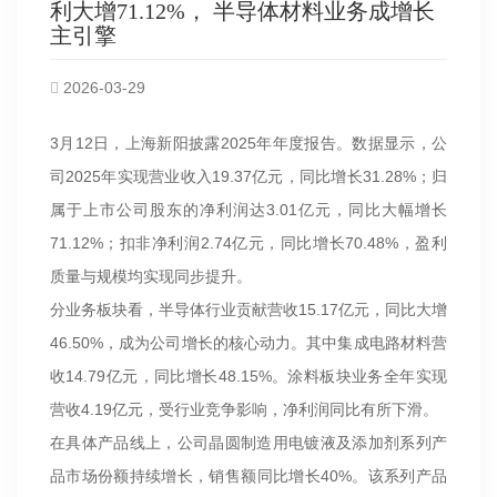
利大增71.12%， 半导体材料业务成增长
主引擎
2026-03-29
3月12日，上海新阳披露2025年年度报告。数据显示，公
司2025年实现营业收入19.37亿元，同比增长31.28%；归
属于上市公司股东的净利润达3.01亿元，同比大幅增长
71.12%；扣非净利润2.74亿元，同比增长70.48%，盈利
质量与规模均实现同步提升。
分业务板块看，半导体行业贡献营收15.17亿元，同比大增
46.50%，成为公司增长的核心动力。其中集成电路材料营
收14.79亿元，同比增长48.15%。涂料板块业务全年实现
营收4.19亿元，受行业竞争影响，净利润同比有所下滑。
在具体产品线上，公司晶圆制造用电镀液及添加剂系列产
品市场份额持续增长，销售额同比增长40%。该系列产品