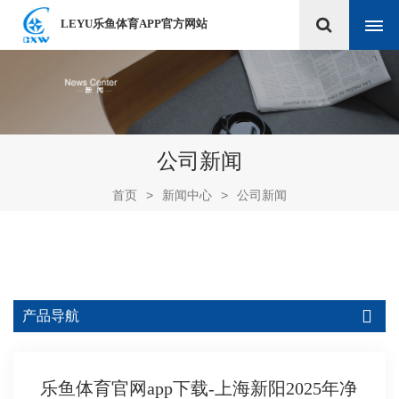
LEYU乐鱼体育APP官方网站
公司新闻
首页
>
新闻中心
>
公司新闻
产品导航
乐鱼体育官网app下载-上海新阳2025年净