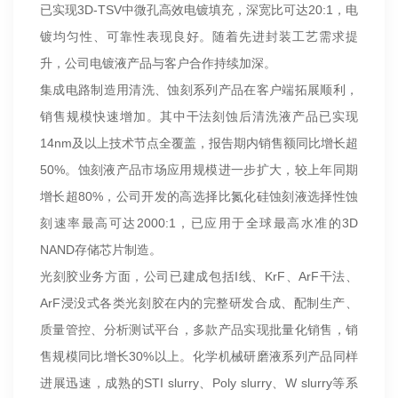
已实现3D-TSV中微孔高效电镀填充，深宽比可达20:1，电
镀均匀性、可靠性表现良好。随着先进封装工艺需求提
升，公司电镀液产品与客户合作持续加深。
集成电路制造用清洗、蚀刻系列产品在客户端拓展顺利，
销售规模快速增加。其中干法刻蚀后清洗液产品已实现
14nm及以上技术节点全覆盖，报告期内销售额同比增长超
50%。蚀刻液产品市场应用规模进一步扩大，较上年同期
增长超80%，公司开发的高选择比氮化硅蚀刻液选择性蚀
刻速率最高可达2000:1，已应用于全球最高水准的3D
NAND存储芯片制造。
光刻胶业务方面，公司已建成包括I线、KrF、ArF干法、
ArF浸没式各类光刻胶在内的完整研发合成、配制生产、
质量管控、分析测试平台，多款产品实现批量化销售，销
售规模同比增长30%以上。化学机械研磨液系列产品同样
进展迅速，成熟的STI slurry、Poly slurry、W slurry等系