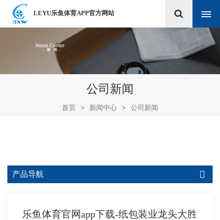
LEYU乐鱼体育APP官方网站
公司新闻
首页
>
新闻中心
>
公司新闻
产品导航
乐鱼体育官网app下载-纸包装业龙头大胜