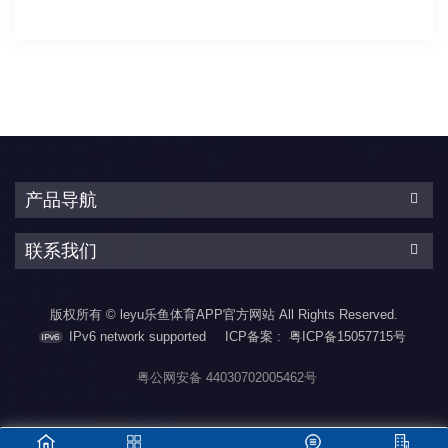
产品导航
联系我们
版权所有 © leyu乐鱼体育APP官方网站 All Rights Reserved.
IPv6 network supported
ICP备案 :
粤ICP备15057715号
粤公网安备 44030702005462号