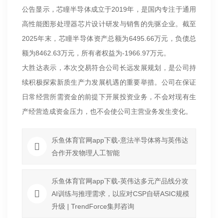
公告显示，芯瞳半导体成立于2019年，是国内专注于通用
高性能图形处理器芯片设计研发与销售的先驱企业。截至
2025年末，芯瞳半导体资产总额为6495.66万元，负债总
额为8462.63万元，所有者权益为-1966.97万元。
大胜达表示，本次交易符合公司长远发展规划，是公司持
续积极探索新质生产力发展机遇的重要举措。公司在保证
日常经营所需资金的前提下开展投资业务，不会对现有生
产经营造成资金压力，也不会使公司主营业务发生变化。
乐鱼体育官网app下载-意法半导体将与英伟达
合作开发物理人工智能
乐鱼体育官网app下载-英伟达多元产品线分攻
AI训练与推理需求，以应对CSP自研ASIC规模
升级 | TrendForce集邦咨询