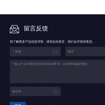
留言反馈
想了解更多产品信息详情，请您在此留言，我们会尽快回复您。