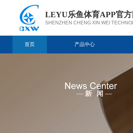
LEYU乐鱼体育APP官
SHENZHEN CHENG XIN WEI TECHNOL
首页
产品中心