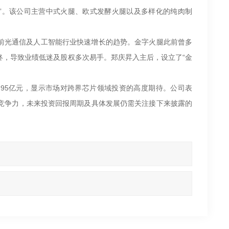
股”。该公司主营中式火腿、欧式发酵火腿以及多样化的纯肉制
当前光通信及人工智能行业快速增长的趋势。金字火腿此前曾多
终，导致业绩低迷及股权多次易手。郑庆昇入主后，设立了“金
约95亿元，显示市场对跨界芯片领域投资的高度期待。公司表
竞争力，未来投资回报周期及具体发展仍需关注接下来披露的