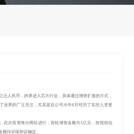
3亿元人民币，跨界进入芯片行业，具体通过增资扩股的方式，
发了业界的广泛关注，尤其是在公司今年6月经历了实控人变更
。此次投资将分两轮进行，首轮增资金额为1亿元，按投前估
与金额待后续协议确定。