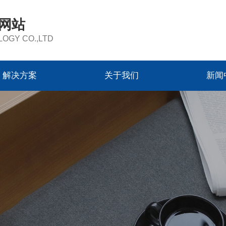
方网站
OGY CO.,LTD
解决方案
关于我们
新闻