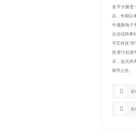
金字火腿是
品，长期以
中晟微电子
次尝试跨界
字芯科技”
投资计划发
示，这次跨
细节公告。
乐
乐