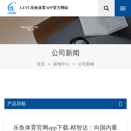
LEYU乐鱼体育APP官方网站
公司新闻
首页
>
新闻中心
>
公司新闻
产品导航
乐鱼体育官网app下载-精智达：向国内重