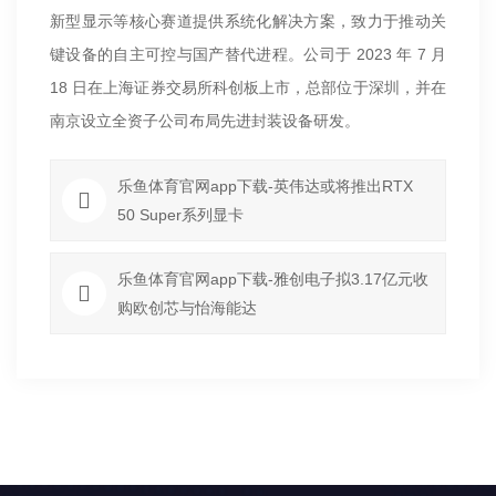
新型显示等核心赛道提供系统化解决方案，致力于推动关
键设备的自主可控与国产替代进程。公司于 2023 年 7 月
18 日在上海证券交易所科创板上市，总部位于深圳，并在
南京设立全资子公司布局先进封装设备研发。
乐鱼体育官网app下载-英伟达或将推出RTX
50 Super系列显卡
乐鱼体育官网app下载-雅创电子拟3.17亿元收
购欧创芯与怡海能达