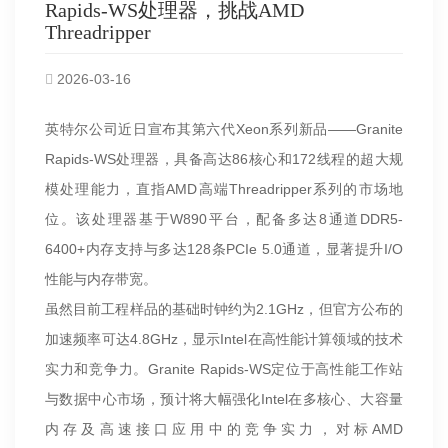
Rapids-WS处理器，挑战AMD
Threadripper
2026-03-16
英特尔公司近日宣布其第六代Xeon系列新品——Granite
Rapids-WS处理器，具备高达86核心和172线程的超大规
模处理能力，直指AMD高端Threadripper系列的市场地
位。该处理器基于W890平台，配备多达8通道DDR5-
6400+内存支持与多达128条PCIe 5.0通道，显著提升I/O
性能与内存带宽。
虽然目前工程样品的基础时钟约为2.1GHz，但官方公布的
加速频率可达4.8GHz，显示Intel在高性能计算领域的技术
实力和竞争力。Granite Rapids-WS定位于高性能工作站
与数据中心市场，预计将大幅强化Intel在多核心、大容量
内存及高速接口应用中的竞争实力，对标AMD