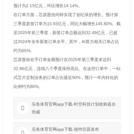
预计为2.13亿元，环比增长14.14%。
在订单方面，芯原股份同样实现了创纪录的增长。预计第
三季度新签订单为15.93亿元，同比大幅增长145.80%。截
至2025年前三季度，新签订单总额达到32.49亿元，已超
过2024年全年新签订单水平。其中，AI算力相关订单占比
约为65%。
芯原股份在手订单金额预计在2025年第三季度末达到
32.86亿元，连续八个季度保持高位。在这些订单中，一站
式芯片定制业务的订单占比接近90%，预计一年内转化的
比例约为80%。
乐鱼体育官网app下载-时空科技计划收购嘉合
劲威
乐鱼体育官网app下载-德州仪器发布