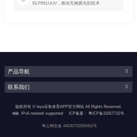
DLP991UUV，推动无掩膜光刻技术
产品导航
联系我们
版权所有 © leyu乐鱼体育APP官方网站 All Rights Reserved.
IPv6 network supported
ICP备案 :
粤ICP备15057715号
粤公网安备 44030702005462号