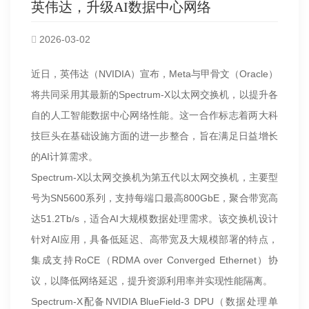
英伟达，升级AI数据中心网络
2026-03-02
近日，英伟达（NVIDIA）宣布，Meta与甲骨文（Oracle）
将共同采用其最新的Spectrum-X以太网交换机，以提升各
自的人工智能数据中心网络性能。这一合作标志着两大科
技巨头在基础设施方面的进一步整合，旨在满足日益增长
的AI计算需求。
Spectrum-X以太网交换机为第五代以太网交换机，主要型
号为SN5600系列，支持每端口最高800GbE，聚合带宽高
达51.2Tb/s，适合AI大规模数据处理需求。该交换机设计
针对AI应用，具备低延迟、高带宽及大规模部署的特点，
集成支持RoCE（RDMA over Converged Ethernet）协
议，以降低网络延迟，提升资源利用率并实现性能隔离。
Spectrum-X配备NVIDIA BlueField-3 DPU（数据处理单