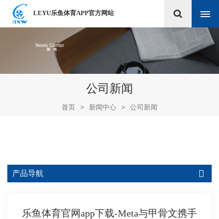
LEYU乐鱼体育APP官方网站
公司新闻
首页
>
新闻中心
>
公司新闻
产品导航
乐鱼体育官网app下载-Meta与甲骨文携手